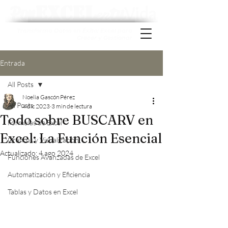
Excel
Pon
tu
Vida
en
Transforma Datos en Éxito: Excel para
Crecer y Gestionar
Entrada
All Posts
Noelia Gascón Pérez
All Posts
4 dic 2023
3 min de lectura
Todo sobre BUSCARV en
Fórmulas de Excel
Excel: La Función Esencial
Gráficos y Visualización
Actualizado:
4 ago 2024
Funciones Avanzadas de Excel
Automatización y Eficiencia
Tablas y Datos en Excel