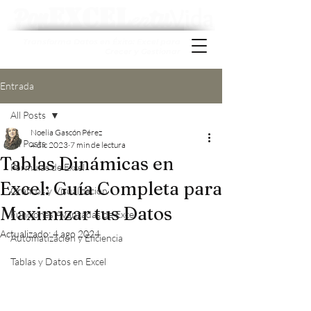
Excel
Pon
tu
Vida
en
Transforma Datos en Éxito: Excel para
Crecer y Gestionar
Entrada
All Posts
Noelia Gascón Pérez
All Posts
4 dic 2023
7 min de lectura
Tablas Dinámicas en
Fórmulas de Excel
Excel: Guía Completa para
Gráficos y Visualización
Maximizar tus Datos
Funciones Avanzadas de Excel
Actualizado:
4 ago 2024
Automatización y Eficiencia
Tablas y Datos en Excel